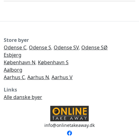
Store byer
Odense C
,
Odense S
,
Odense SV
,
Odense SØ
Esbjerg
København N
,
København S
Aalborg
Aarhus C
,
Aarhus N
,
Aarhus V
Links
Alle danske byer
info@onlinetakeaway.dk