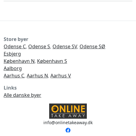
Store byer
Odense C
,
Odense S
,
Odense SV
,
Odense SØ
Esbjerg
København N
,
København S
Aalborg
Aarhus C
,
Aarhus N
,
Aarhus V
Links
Alle danske byer
info@onlinetakeaway.dk