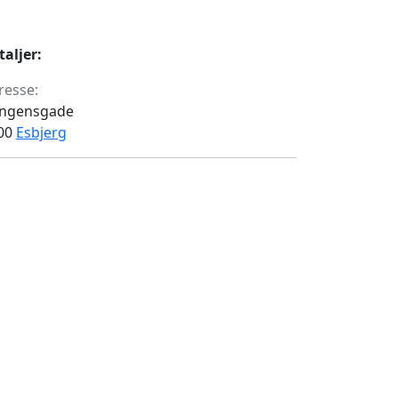
taljer:
resse:
ngensgade
00
Esbjerg