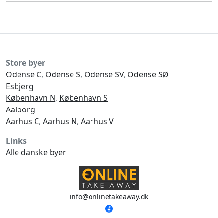
Store byer
Odense C
,
Odense S
,
Odense SV
,
Odense SØ
Esbjerg
København N
,
København S
Aalborg
Aarhus C
,
Aarhus N
,
Aarhus V
Links
Alle danske byer
info@onlinetakeaway.dk