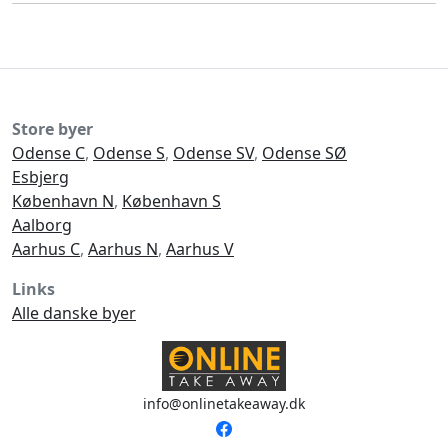
Store byer
Odense C
,
Odense S
,
Odense SV
,
Odense SØ
Esbjerg
København N
,
København S
Aalborg
Aarhus C
,
Aarhus N
,
Aarhus V
Links
Alle danske byer
info@onlinetakeaway.dk