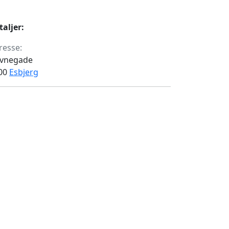
taljer:
resse:
vnegade
00
Esbjerg