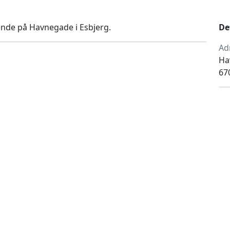
nde på Havnegade i Esbjerg.
De
Ad
Ha
67