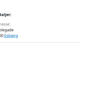
taljer:
resse:
olegade
00
Esbjerg