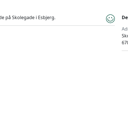
de på Skolegade i Esbjerg.
De
Ad
Sk
67