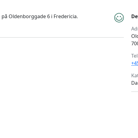
 på Oldenborggade 6 i Fredericia.
De
Ad
Ol
70
Te
+4
Ka
Da