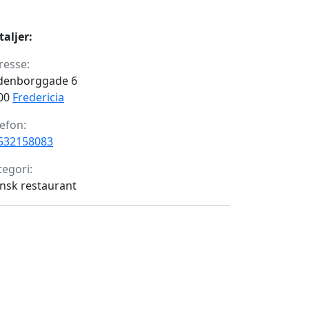
taljer:
resse:
denborggade 6
00
Fredericia
lefon:
532158083
tegori:
nsk restaurant