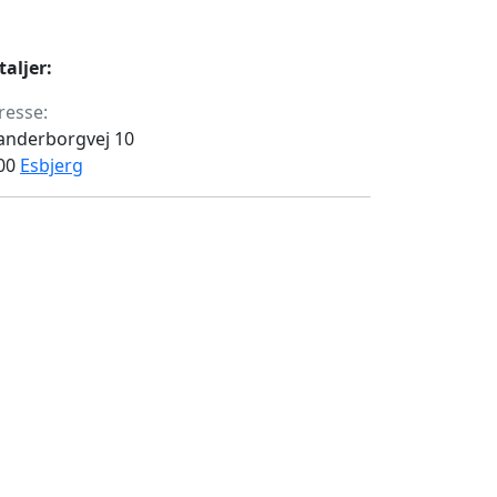
taljer:
resse:
anderborgvej 10
00
Esbjerg