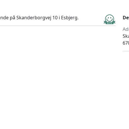
ende på Skanderborgvej 10 i Esbjerg.
De
Ad
Sk
67