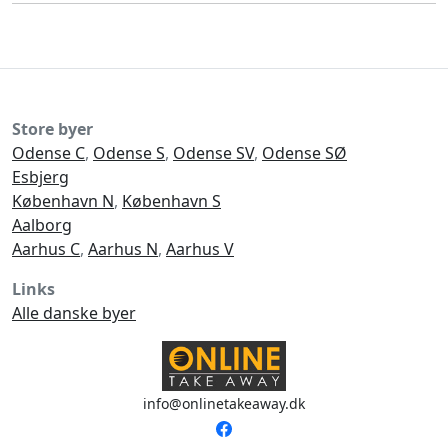
Store byer
Odense C
,
Odense S
,
Odense SV
,
Odense SØ
Esbjerg
København N
,
København S
Aalborg
Aarhus C
,
Aarhus N
,
Aarhus V
Links
Alle danske byer
info@onlinetakeaway.dk