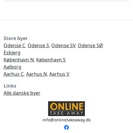
Store byer
Odense C
,
Odense S
,
Odense SV
,
Odense SØ
Esbjerg
København N
,
København S
Aalborg
Aarhus C
,
Aarhus N
,
Aarhus V
Links
Alle danske byer
info@onlinetakeaway.dk