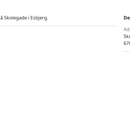
å Skolegade i Esbjerg.
De
Ad
Sk
67