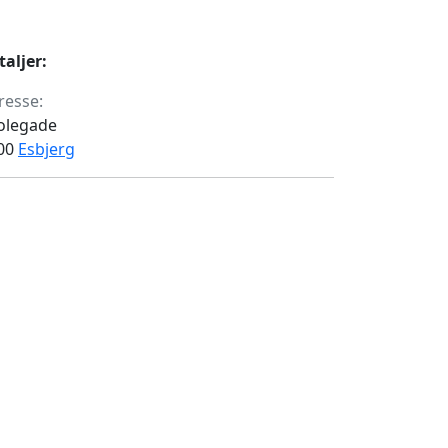
taljer:
resse:
olegade
00
Esbjerg