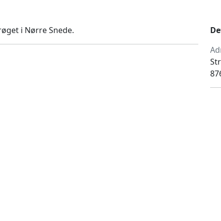
røget i Nørre Snede.
De
Ad
St
87