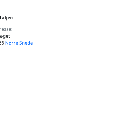
taljer:
resse:
røget
66
Nørre Snede