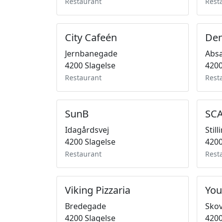
Restaurant
Rest
City Cafeén
Den
Jernbanegade
Abs
4200 Slagelse
4200
Restaurant
Rest
SunB
SC
Idagårdsvej
Stil
4200 Slagelse
4200
Restaurant
Rest
Viking Pizzaria
You
Bredegade
Sko
4200 Slagelse
4200