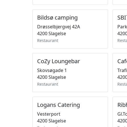
Bildsø camping
SBI
Drøsselbjergvej 42A
Park
4200 Slagelse
4200
Restaurant
Rest
CoZy Loungebar
Caf
Skovsøgade 1
Traf
4200 Slagelse
4200
Restaurant
Rest
Logans Catering
Rib
Vesterport
Gl.T
4200 Slagelse
4200