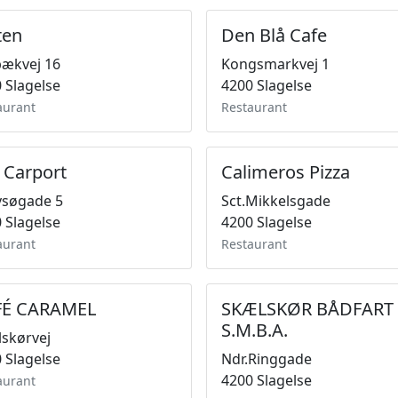
ten
Den Blå Cafe
ækvej 16
Kongsmarkvej 1
 Slagelse
4200 Slagelse
aurant
Restaurant
s Carport
Calimeros Pizza
vsøgade 5
Sct.Mikkelsgade
 Slagelse
4200 Slagelse
aurant
Restaurant
FÉ CARAMEL
SKÆLSKØR BÅDFART
S.M.B.A.
skørvej
 Slagelse
Ndr.Ringgade
4200 Slagelse
aurant