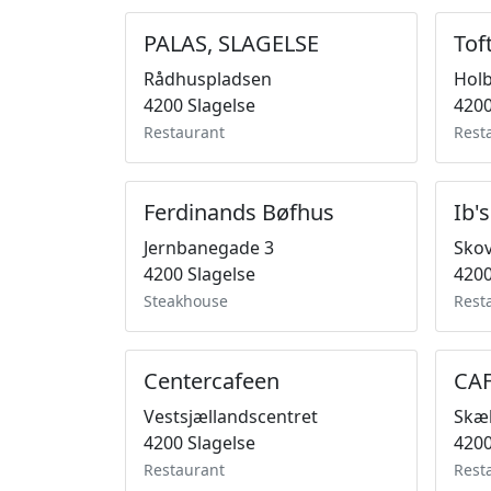
PALAS, SLAGELSE
Tof
Rådhuspladsen
Holb
4200 Slagelse
4200
Restaurant
Rest
Ferdinands Bøfhus
Ib'
Jernbanegade 3
Sko
4200 Slagelse
4200
Steakhouse
Rest
Centercafeen
CA
Vestsjællandscentret
Skæl
4200 Slagelse
4200
Restaurant
Rest