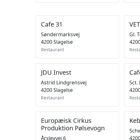
Cafe 31
VE
Søndermarksvej
Gl. 
4200 Slagelse
4200
Restaurant
Rest
JDU Invest
Caf
Astrid Lindgrensvej
Sct.
4200 Slagelse
4200
Restaurant
Rest
Europæisk Cirkus
Keb
Produktion Pølsevogn
Sch
Årslevvej 6
4200