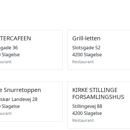
ATERCAFEEN
Grill-letten
egade 36
Slotsgade 52
 Slagelse
4200 Slagelse
aurant
Restaurant
e Snurretoppen
KIRKE STILLINGE
FORSAMLINGSHUS
skør Landevej 28
 Slagelse
Stillingevej 88
4200 Slagelse
aurant
Restaurant