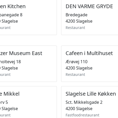
en Kitchen
DEN VARME GRYDE
banegade 8
Bredegade
 Slagelse
4200 Slagelse
aurant
Restaurant
zer Museum East
Cafeen i Multihuset
holtevej 18
Ærøvej 110
 Slagelse
4200 Slagelse
aurant
Restaurant
e Mikkel
Slagelse Lille Køkken
rv 5
Sct. Mikkelsgade 2
 Slagelse
4200 Slagelse
aurant
Fastfoodrestaurant