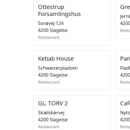
Ottestrup
Gre
Forsamlingshus
Jern
Sorøvej 124
4200
4200 Slagelse
Rest
Restaurant
Kebab House
Pan
Schweizerpladsen
Flad
4200 Slagelse
4200
Restaurant
Rest
GL. TORV 2
Caf
Skælskørvej
Nyto
4200 Slagelse
4200
Restaurant
Rest