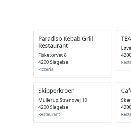
Paradiso Kebab Grill
TE
Restaurant
Løv
Fisketorvet 8
4200
4200 Slagelse
Rest
Pizzeria
Skipperkroen
Caf
Mullerup Strandvej 19
Skæl
4200 Slagelse
4200
Restaurant
Rest