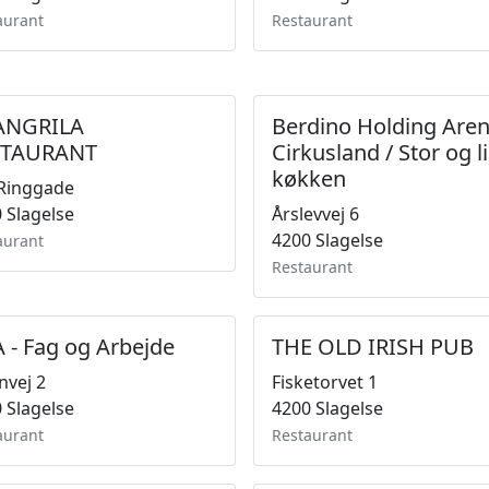
aurant
Restaurant
ANGRILA
Berdino Holding Are
STAURANT
Cirkusland / Stor og li
køkken
Ringgade
 Slagelse
Årslevvej 6
4200 Slagelse
aurant
Restaurant
 - Fag og Arbejde
THE OLD IRISH PUB
nvej 2
Fisketorvet 1
 Slagelse
4200 Slagelse
aurant
Restaurant