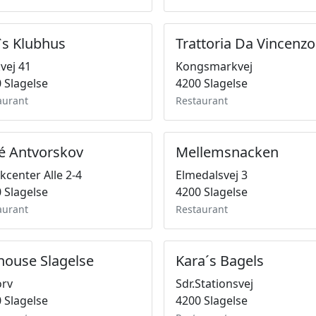
`s Klubhus
Trattoria Da Vincenzo
vej 41
Kongsmarkvej
 Slagelse
4200 Slagelse
aurant
Restaurant
é Antvorskov
Mellemsnacken
ikcenter Alle 2-4
Elmedalsvej 3
 Slagelse
4200 Slagelse
aurant
Restaurant
house Slagelse
Kara´s Bagels
orv
Sdr.Stationsvej
 Slagelse
4200 Slagelse