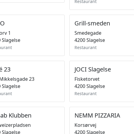
Restaurant
TO
Grill-smeden
Torv 1
Smedegade
 Slagelse
4200 Slagelse
aurant
Restaurant
é 23
JOCI Slagelse
 Mikkelsgade 23
Fisketorvet
 Slagelse
4200 Slagelse
aurant
Restaurant
ab Klubben
NEMM PIZZARIA
weizerpladsen
Korsørvej
 Slagelse
4200 Slagelse