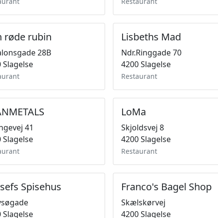
aurant
Restaurant
 røde rubin
Lisbeths Mad
alonsgade 28B
Ndr.Ringgade 70
 Slagelse
4200 Slagelse
aurant
Restaurant
ANMETALS
LoMa
lingevej 41
Skjoldsvej 8
 Slagelse
4200 Slagelse
aurant
Restaurant
sefs Spisehus
Franco's Bagel Shop
vsøgade
Skælskørvej
 Slagelse
4200 Slagelse