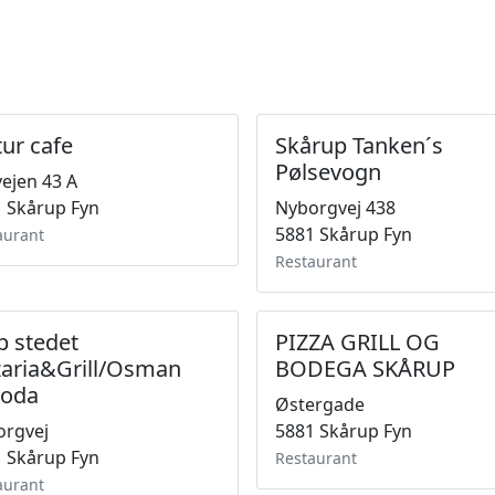
tur cafe
Skårup Tanken´s
Pølsevogn
ejen 43 A
 Skårup Fyn
Nyborgvej 438
5881 Skårup Fyn
aurant
Restaurant
p stedet
PIZZA GRILL OG
zaria&Grill/Osman
BODEGA SKÅRUP
soda
Østergade
orgvej
5881 Skårup Fyn
 Skårup Fyn
Restaurant
aurant