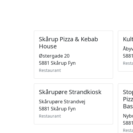
Skårup Pizza & Kebab
Kul
House
Åbyv
Østergade 20
5881
5881 Skårup Fyn
Rest
Restaurant
Skårupøre Strandkiosk
Sto
Piz
Skårupøre Strandvej
Ba
5881 Skårup Fyn
Nyb
Restaurant
5881
Rest