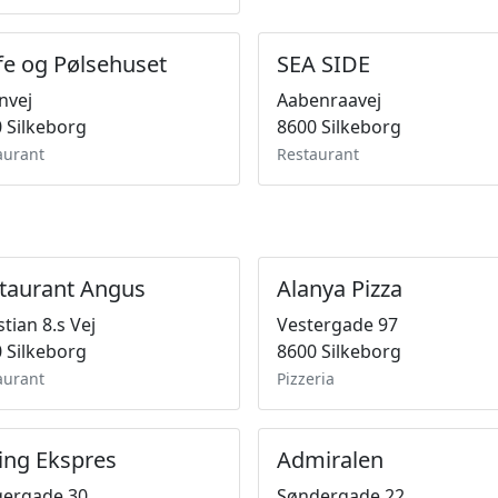
fe og Pølsehuset
SEA SIDE
nvej
Aabenraavej
 Silkeborg
8600 Silkeborg
aurant
Restaurant
taurant Angus
Alanya Pizza
stian 8.s Vej
Vestergade 97
 Silkeborg
8600 Silkeborg
aurant
Pizzeria
ling Ekspres
Admiralen
gergade 30
Søndergade 22