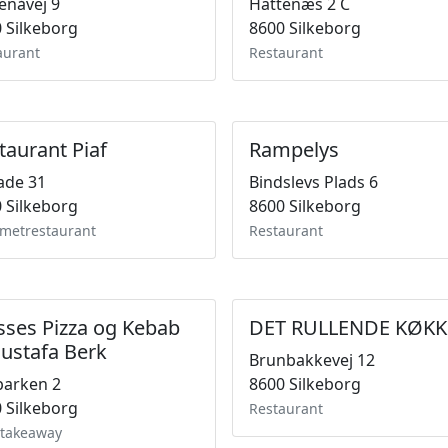
enåvej 9
Hattenæs 2 C
 Silkeborg
8600 Silkeborg
aurant
Restaurant
taurant Piaf
Rampelys
ade 31
Bindslevs Plads 6
 Silkeborg
8600 Silkeborg
metrestaurant
Restaurant
ses Pizza og Kebab
DET RULLENDE KØK
ustafa Berk
Brunbakkevej 12
parken 2
8600 Silkeborg
 Silkeborg
Restaurant
atakeaway