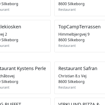
 Silkeborg
8600 Silkeborg
aurant
Restaurant
jlekiosken
TopCampTerrassen
vej 2
Himmelbjergvej 9
 Silkeborg
8600 Silkeborg
aurant
Restaurant
taurant Kystens Perle
Restaurant Safran
thåbsvej
Christian 8.s Vej
 Silkeborg
8600 Silkeborg
aurant
Restaurant
G BUFFET
VIRKLUND PIZZA &