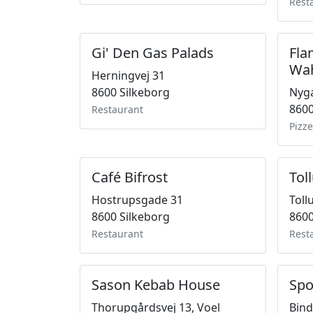
Rest
Gi' Den Gas Palads
Fla
Wa
Herningvej 31
8600 Silkeborg
Nyga
8600
Restaurant
Pizze
Café Bifrost
Tol
Hostrupsgade 31
Toll
8600 Silkeborg
8600
Restaurant
Rest
Sason Kebab House
Spo
Thorupgårdsvej 13, Voel
Bind