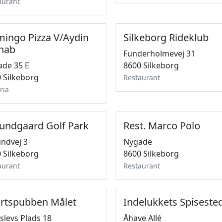
aurant
mingo Pizza V/Aydin
Silkeborg Rideklub
hab
Funderholmevej 31
de 35 E
8600 Silkeborg
 Silkeborg
Restaurant
ria
lundgaard Golf Park
Rest. Marco Polo
undvej 3
Nygade
 Silkeborg
8600 Silkeborg
aurant
Restaurant
rtspubben Målet
Indelukkets Spiseste
slevs Plads 18
Åhave Allé