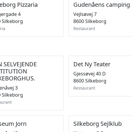
keborg Pizzaria
Gudenåens camping
gergade 4
Vejlsøvej 7
 Silkeborg
8600 Silkeborg
ria
Restaurant
N SELVEJENDE
Det Ny Teater
STITUTION
Gjessøvej 40 D
LKEBORGHUS.
8600 Silkeborg
enåvej 3
Restaurant
 Silkeborg
aurant
eum Jorn
Silkeborg Sejlklub