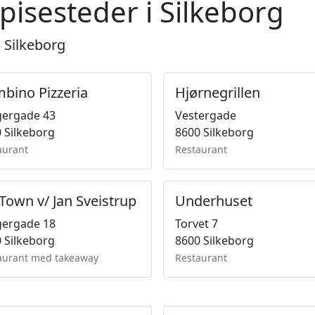
pisesteder i Silkeborg
i Silkeborg
bino Pizzeria
Hjørnegrillen
gergade 43
Vestergade
 Silkeborg
8600 Silkeborg
aurant
Restaurant
Town v/ Jan Sveistrup
Underhuset
gergade 18
Torvet 7
 Silkeborg
8600 Silkeborg
aurant med takeaway
Restaurant