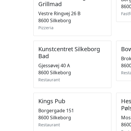
Grillmad
8600
Vestre Ringvej 26 B
Fast
8600 Silkeborg
Pizzeria
Kunstcentret Silkeborg
Bow
Bad
Brok
Gjessøvej 40 A
8600
8600 Silkeborg
Rest
Restaurant
Kings Pub
Hes
Pøl
Borgergade 151
8600 Silkeborg
Mose
8600
Restaurant