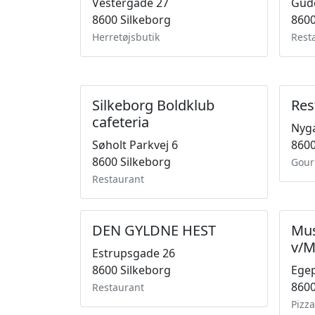
Vestergade 27
Gud
8600 Silkeborg
8600
Herretøjsbutik
Rest
Silkeborg Boldklub
Res
cafeteria
Nyg
Søholt Parkvej 6
8600
8600 Silkeborg
Gour
Restaurant
DEN GYLDNE HEST
Mus
v/M
Estrupsgade 26
8600 Silkeborg
Ege
8600
Restaurant
Pizz