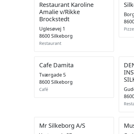
Restaurant Karoline
Sil
Amalie v/Rikke
Bor
Brockstedt
8600
Uglesøvej 1
Pizze
8600 Silkeborg
Restaurant
Cafe Damita
DE
IN
Tværgade 5
SI
8600 Silkeborg
Gud
Café
8600
Rest
Mr Silkeborg A/S
Mus