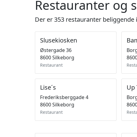
Restauranter og s
Der er 353 restauranter beliggende 
Slusekiosken
Bam
Østergade 36
Bor
8600 Silkeborg
8600
Restaurant
Rest
Lise´s
Up 
Frederiksberggade 4
Bor
8600 Silkeborg
8600
Restaurant
Rest