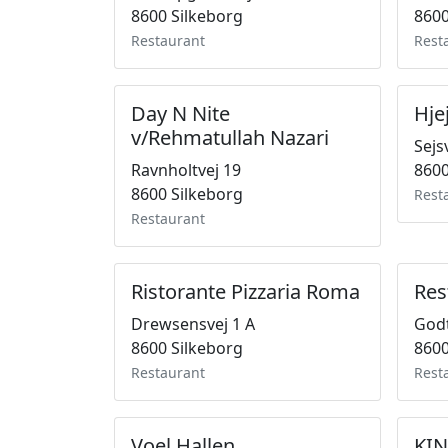
8600 Silkeborg
8600
Restaurant
Rest
Day N Nite
Hje
v/Rehmatullah Nazari
Sejs
Ravnholtvej 19
8600
8600 Silkeborg
Rest
Restaurant
Ristorante Pizzaria Roma
Res
Drewsensvej 1 A
God
8600 Silkeborg
8600
Restaurant
Rest
Voel Hallen
KIN