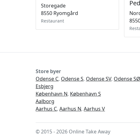
Ped
Storegade
8550 Ryomgård
Nord
855
Restaurant
Rest
Store byer
Odense C
,
Odense S
,
Odense SV
,
Odense S
Esbjerg
København N
,
København S
Aalborg
Aarhus C
,
Aarhus N
,
Aarhus V
© 2015 - 2026 Online Take Away