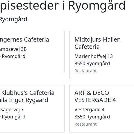
spisesteder i Ryomgård
i Ryomgård
ingernes Cafeteria
Midtdjurs-Hallen
Cafeteria
nmosevej 3B
0 Ryomgård
Marienhoffvej 13
8550 Ryomgård
Restaurant
 Klubhus's Cafeteria
ART & DECO
aila Inger Rygaard
VESTERGADE 4
sagervej 7
Vestergade 4
0 Ryomgård
8550 Ryomgård
Restaurant