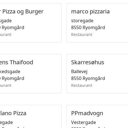
r Pizza og Burger
marco pizzaria
sgade
storegade
0 Ryomgård
8550 Ryomgård
aurant
Restaurant
ns Thaifood
Skarresøhus
kedsgade
Ballevej
0 Ryomgård
8550 Ryomgård
aurant
Restaurant
lano Pizza
PPmadvogn
regade
Vestergade