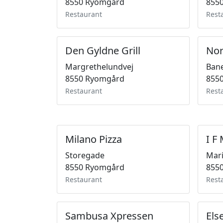
8550 Ryomgård
855
Restaurant
Rest
Den Gyldne Grill
Nor
Margrethelundvej
Bane
8550 Ryomgård
855
Restaurant
Rest
Milano Pizza
I F
Storegade
Mari
8550 Ryomgård
855
Restaurant
Rest
Sambusa Xpressen
Els