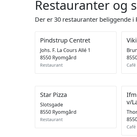
Restauranter og 
Der er 30 restauranter beliggende 
Pindstrup Centret
Vik
Johs. F. La Cours Allé 1
Bru
8550 Ryomgård
855
Restaurant
Café
Star Pizza
Ifm
v/L
Slotsgade
8550 Ryomgård
Thor
855
Restaurant
Café