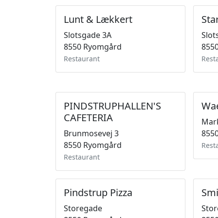
Lunt & Lækkert
Sta
Slotsgade 3A
Slot
8550 Ryomgård
855
Restaurant
Rest
PINDSTRUPHALLEN'S
Wae
CAFETERIA
Mar
Brunmosevej 3
855
8550 Ryomgård
Rest
Restaurant
Pindstrup Pizza
Smi
Storegade
Sto