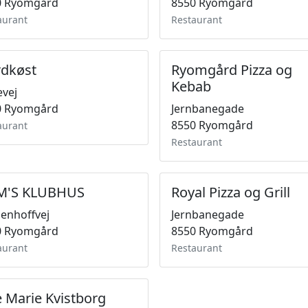
0 Ryomgård
8550 Ryomgård
aurant
Restaurant
dkøst
Ryomgård Pizza og
Kebab
vej
0 Ryomgård
Jernbanegade
8550 Ryomgård
aurant
Restaurant
 M'S KLUBHUS
Royal Pizza og Grill
enhoffvej
Jernbanegade
0 Ryomgård
8550 Ryomgård
aurant
Restaurant
e Marie Kvistborg