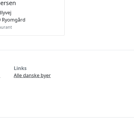
ersen
lyvej
0 Ryomgård
aurant
Links
Ø
Alle danske byer