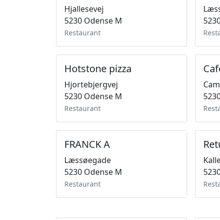
Hjallesevej
Læs
5230 Odense M
523
Restaurant
Rest
Hotstone pizza
Caf
Hjortebjergvej
Cam
5230 Odense M
523
Restaurant
Rest
FRANCK A
Ret
Læssøegade
Kall
5230 Odense M
523
Restaurant
Rest