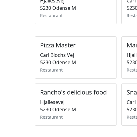
Hjallesevej
Carl
5230 Odense M
523
Restaurant
Rest
Pizza Master
Ma
Carl Blochs Vej
Hjal
5230 Odense M
523
Restaurant
Rest
Rancho's delicious food
Sna
Hjallesevej
Carl
5230 Odense M
523
Restaurant
Rest