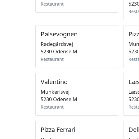
523
Restaurant
Rest
Pølsevognen
Piz
Rødegårdsvej
Munk
5230 Odense M
523
Restaurant
Rest
Valentino
Læs
Munkerisvej
Læs
5230 Odense M
523
Restaurant
Rest
Pizza Ferrari
Del