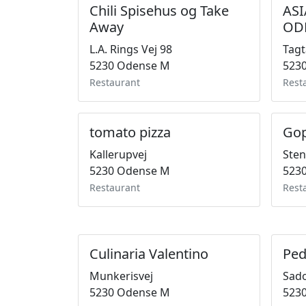
Chili Spisehus og Take
AS
Away
OD
L.A. Rings Vej 98
Tagt
5230 Odense M
523
Restaurant
Rest
tomato pizza
Gop
Kallerupvej
Sten
5230 Odense M
523
Restaurant
Rest
Culinaria Valentino
Ped
Munkerisvej
Sado
5230 Odense M
523