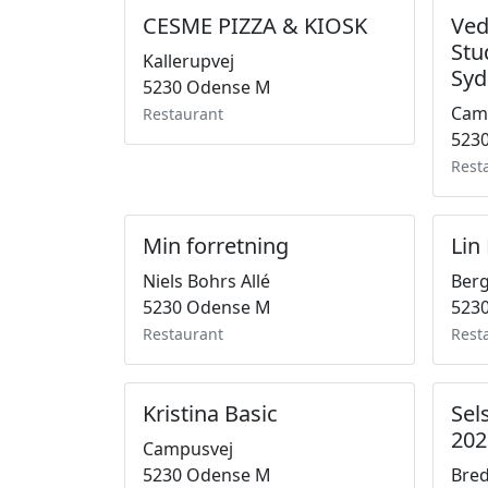
CESME PIZZA & KIOSK
Ved
Stu
Kallerupvej
Syd
5230 Odense M
Cam
Restaurant
523
Rest
Min forretning
Lin 
Niels Bohrs Allé
Berg
5230 Odense M
523
Restaurant
Rest
Kristina Basic
Sel
202
Campusvej
5230 Odense M
Bred