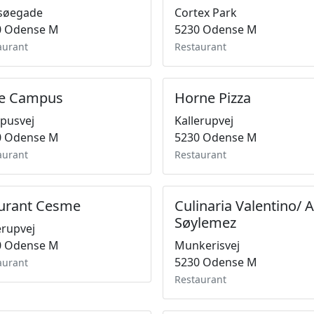
søegade
Cortex Park
0 Odense M
5230 Odense M
aurant
Restaurant
e Campus
Horne Pizza
pusvej
Kallerupvej
0 Odense M
5230 Odense M
aurant
Restaurant
urant Cesme
Culinaria Valentino/ 
Søylemez
erupvej
0 Odense M
Munkerisvej
5230 Odense M
aurant
Restaurant