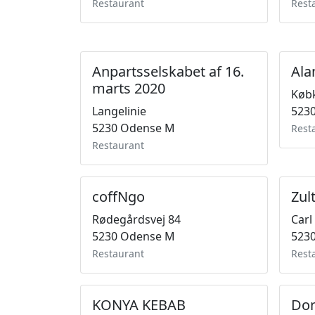
Restaurant
Rest
Anpartsselskabet af 16.
Ala
marts 2020
Købk
Langelinie
523
5230 Odense M
Rest
Restaurant
coffNgo
Zul
Rødegårdsvej 84
Carl
5230 Odense M
523
Restaurant
Rest
KONYA KEBAB
Don