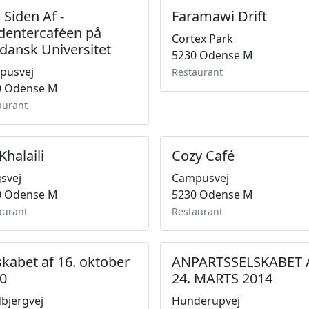
 Siden Af -
Faramawi Drift
dentercaféen på
Cortex Park
dansk Universitet
5230 Odense M
pusvej
Restaurant
0 Odense M
aurant
Khalaili
Cozy Café
svej
Campusvej
0 Odense M
5230 Odense M
aurant
Restaurant
skabet af 16. oktober
ANPARTSSELSKABET 
0
24. MARTS 2014
bjergvej
Hunderupvej