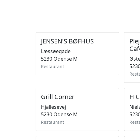
JENSEN'S BØFHUS
Ple
Caf
Læssøegade
5230 Odense M
Øste
523
Restaurant
Rest
Grill Corner
H C
Hjallesevej
Niel
5230 Odense M
523
Restaurant
Rest