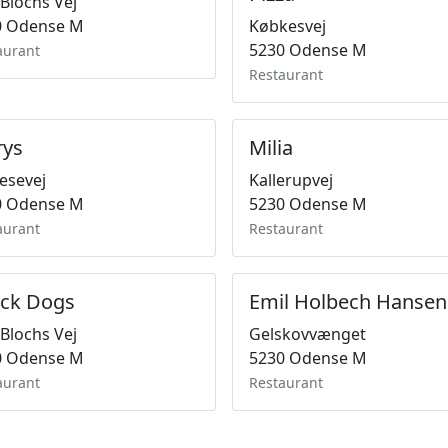
 Blochs Vej
0 Odense M
Købkesvej
5230 Odense M
aurant
Restaurant
rys
Milia
lesevej
Kallerupvej
0 Odense M
5230 Odense M
aurant
Restaurant
ck Dogs
Emil Holbech Hansen
 Blochs Vej
Gelskovvænget
0 Odense M
5230 Odense M
aurant
Restaurant