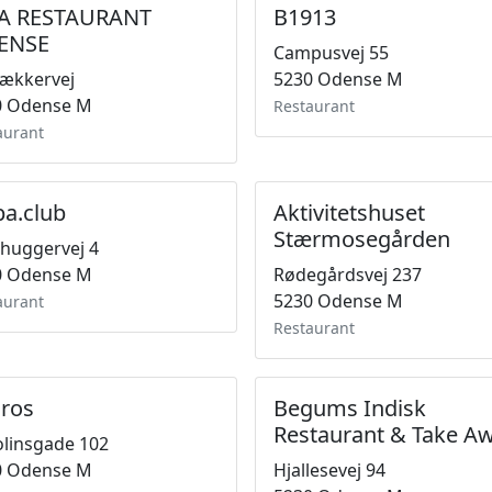
IA RESTAURANT
B1913
ENSE
Campusvej 55
ækkervej
5230 Odense M
0 Odense M
Restaurant
aurant
a.club
Aktivitetshuset
Stærmosegården
huggervej 4
0 Odense M
Rødegårdsvej 237
5230 Odense M
aurant
Restaurant
ros
Begums Indisk
Restaurant & Take A
linsgade 102
0 Odense M
Hjallesevej 94