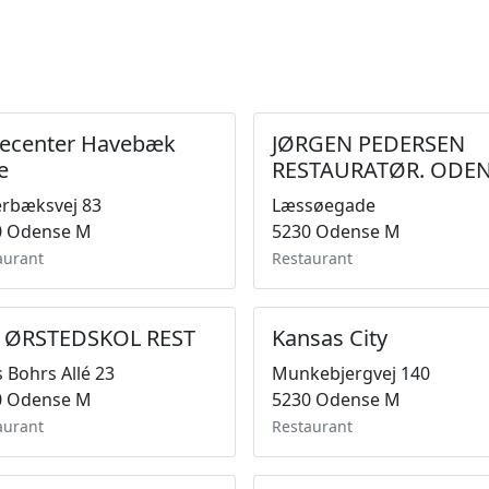
jecenter Havebæk
JØRGEN PEDERSEN
e
RESTAURATØR. ODE
rbæksvej 83
Læssøegade
0 Odense M
5230 Odense M
aurant
Restaurant
 ØRSTEDSKOL REST
Kansas City
s Bohrs Allé 23
Munkebjergvej 140
0 Odense M
5230 Odense M
aurant
Restaurant