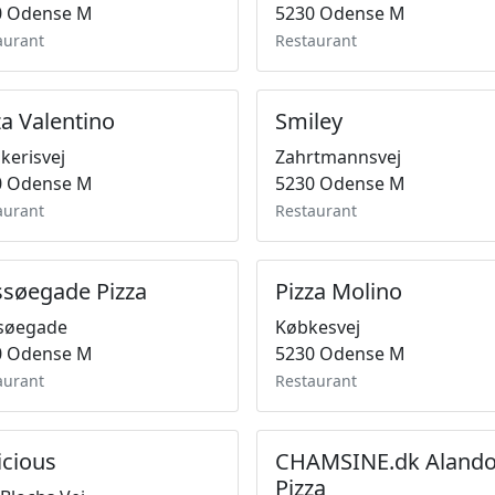
0 Odense M
5230 Odense M
aurant
Restaurant
za Valentino
Smiley
erisvej
Zahrtmannsvej
0 Odense M
5230 Odense M
aurant
Restaurant
søegade Pizza
Pizza Molino
søegade
Købkesvej
0 Odense M
5230 Odense M
aurant
Restaurant
icious
CHAMSINE.dk Aland
Pizza