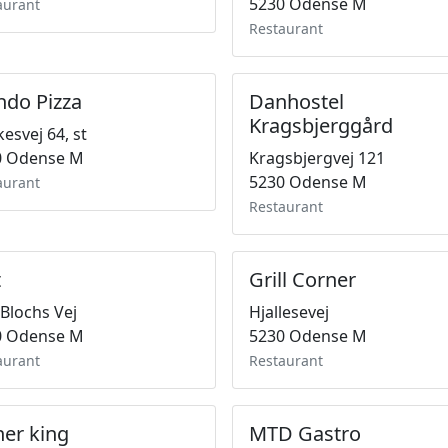
5230 Odense M
aurant
Restaurant
ndo Pizza
Danhostel
Kragsbjerggård
esvej 64, st
0 Odense M
Kragsbjergvej 121
5230 Odense M
aurant
Restaurant
t
Grill Corner
 Blochs Vej
Hjallesevej
0 Odense M
5230 Odense M
aurant
Restaurant
er king
MTD Gastro