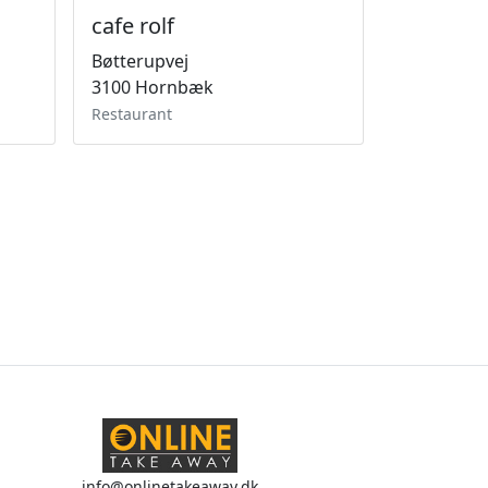
cafe rolf
Bøtterupvej
3100 Hornbæk
Restaurant
info@onlinetakeaway.dk