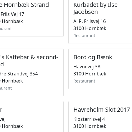
e Hornbæk Strand
Kurbadet by Ilse
Jacobsen
 Friis Vej 17
0 Hornbæk
A. R. Friisvej 16
3100 Hornbæk
aurant
Restaurant
i's Kaffebar & second-
Bord og Bænk
nd
Havnevej 3A
re Strandvej 354
3100 Hornbæk
0 Hornbæk
Restaurant
aurant
r
Havreholm Slot 2017
vej
Klosterrisvej 4
0 Hornbæk
3100 Hornbæk