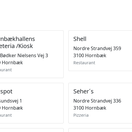
nbækhallens
Shell
eteria /Kiosk
Nordre Strandvej 359
 Bødker Nielsens Vej 3
3100 Hornbæk
0 Hornbæk
Restaurant
aurant
spot
Seher´s
undsvej 1
Nordre Strandvej 336
0 Hornbæk
3100 Hornbæk
aurant
Pizzeria