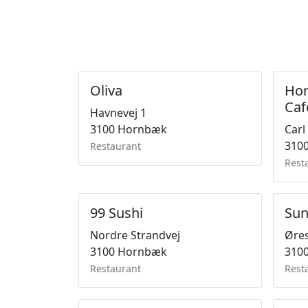
Oliva
Hor
Caf
Havnevej 1
3100 Hornbæk
Carl
310
Restaurant
Rest
99 Sushi
Sun
Nordre Strandvej
Øres
3100 Hornbæk
310
Restaurant
Rest