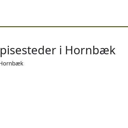
spisesteder i Hornbæk
i Hornbæk