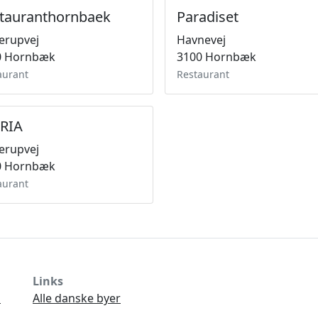
tauranthornbaek
Paradiset
erupvej
Havnevej
0 Hornbæk
3100 Hornbæk
aurant
Restaurant
RIA
erupvej
0 Hornbæk
aurant
Links
Ø
Alle danske byer