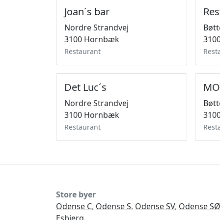
Joan´s bar
Res
Nordre Strandvej
Bøtt
3100 Hornbæk
310
Restaurant
Rest
Det Luc´s
MO
Nordre Strandvej
Bøtt
3100 Hornbæk
310
Restaurant
Rest
Store byer
Odense C
,
Odense S
,
Odense SV
,
Odense S
Esbjerg