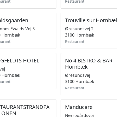
aurant
Restaurant
ldsgaarden
Trouville sur Hornbæ
nnes Ewalds Vej 5
Øresundsvej 2
0 Hornbæk
3100 Hornbæk
aurant
Restaurant
NGFELDTS HOTEL
No 4 BISTRO & BAR
Hornbæk
vej
0 Hornbæk
Øresundsvej
3100 Hornbæk
aurant
Restaurant
STAURANTSTRANDPA
Manducare
LLONEN
Nørregårdsvej