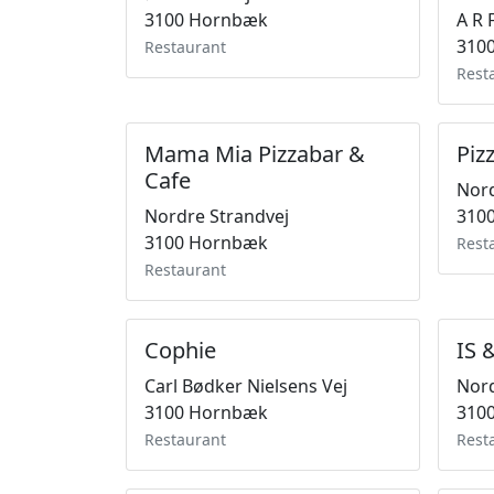
3100 Hornbæk
A R F
310
Restaurant
Rest
Mama Mia Pizzabar &
Piz
Cafe
Nord
Nordre Strandvej
310
3100 Hornbæk
Rest
Restaurant
Cophie
IS 
Carl Bødker Nielsens Vej
Nord
3100 Hornbæk
310
Restaurant
Rest