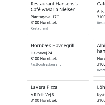
Restaurant Hansens's
Caf
Café v/Maria Nielsen
A. R.
Plantagevej 17C
310
3100 Hornbæk
Rest
Restaurant
Hornbæk Havnegrill
Alb
ha
Havnevej 24
3100 Hornbæk
Nord
310
Fastfoodrestaurant
Rest
LaVera Pizza
Löh
A R Friis Vej 8
Kyst
3100 Hornbæk
310