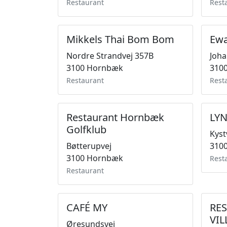
Restaurant
Rest
Mikkels Thai Bom Bom
Ewa
Nordre Strandvej 357B
Joha
3100 Hornbæk
310
Restaurant
Rest
Restaurant Hornbæk
LY
Golfklub
Kyst
Bøtterupvej
310
3100 Hornbæk
Rest
Restaurant
CAFÉ MY
RE
VI
Øresundsvej