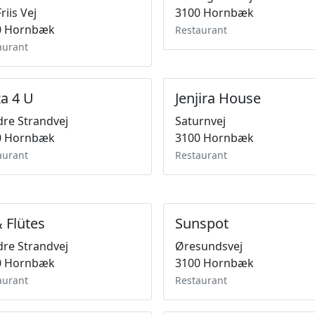
riis Vej
3100 Hornbæk
0 Hornbæk
Restaurant
aurant
za 4 U
Jenjira House
re Strandvej
Saturnvej
0 Hornbæk
3100 Hornbæk
aurant
Restaurant
& Flütes
Sunspot
re Strandvej
Øresundsvej
0 Hornbæk
3100 Hornbæk
aurant
Restaurant