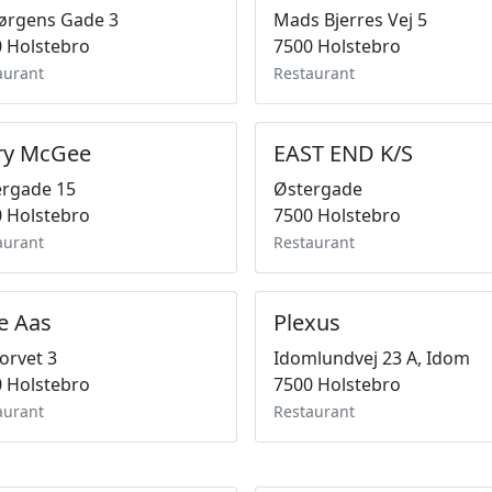
Jørgens Gade 3
Mads Bjerres Vej 5
 Holstebro
7500 Holstebro
aurant
Restaurant
ry McGee
EAST END K/S
ergade 15
Østergade
 Holstebro
7500 Holstebro
aurant
Restaurant
e Aas
Plexus
orvet 3
Idomlundvej 23 A, Idom
 Holstebro
7500 Holstebro
aurant
Restaurant