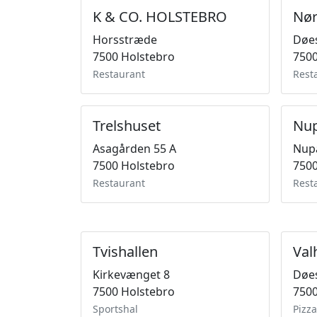
K & CO. HOLSTEBRO
Nør
Horsstræde
Døes
7500 Holstebro
7500
Restaurant
Rest
Trelshuset
Nup
Asagården 55 A
Nup
7500 Holstebro
7500
Restaurant
Rest
Tvishallen
Valh
Kirkevænget 8
Døes
7500 Holstebro
7500
Sportshal
Pizz