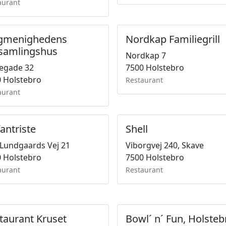
aurant
gmenighedens
Nordkap Familiegrill
samlingshus
Nordkap 7
egade 32
7500 Holstebro
 Holstebro
Restaurant
aurant
fantriste
Shell
 Lundgaards Vej 21
Viborgvej 240, Skave
 Holstebro
7500 Holstebro
aurant
Restaurant
taurant Kruset
Bowl´ n´ Fun, Holsteb