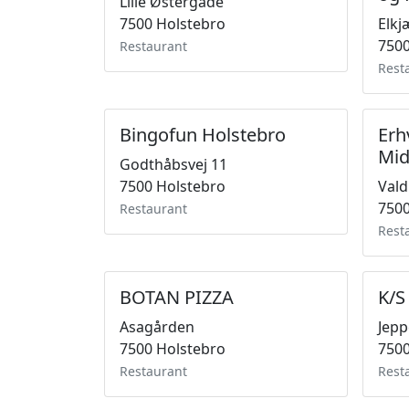
Lille Østergade
7500 Holstebro
Elkj
7500
Restaurant
Rest
Bingofun Holstebro
Erh
Mid
Godthåbsvej 11
7500 Holstebro
Vald
7500
Restaurant
Rest
BOTAN PIZZA
K/S
Asagården
Jepp
7500 Holstebro
7500
Restaurant
Rest