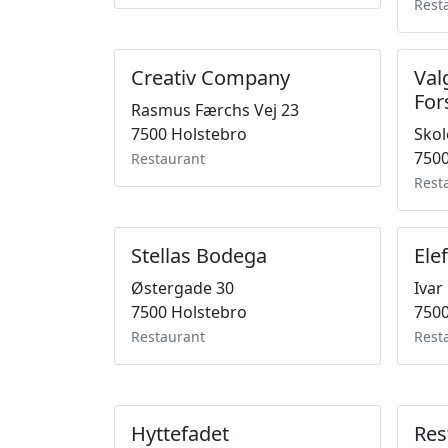
Rest
Creativ Company
Val
For
Rasmus Færchs Vej 23
7500 Holstebro
Skol
7500
Restaurant
Rest
Stellas Bodega
Ele
Østergade 30
Ivar
7500 Holstebro
7500
Restaurant
Rest
Hyttefadet
Res