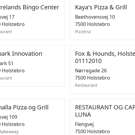
relands Bingo Center
Kaya's Pizza & Grill
vej 17
Beethovensvej 10
 Holstebro
7500 Holstebro
aurant
Pizzeria
ark Innovation
Fox & Hounds, Holst
01112010
ark 51
 Holstebro
Nørregade 26
7500 Holstebro
aurant
Restaurant
alla Pizza og Grill
RESTAURANT OG CA
LUNA
vej 109
 Holstebro
Flengvej
7500 Holstebro
atakeaway