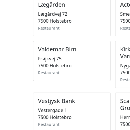
Lægården
Ac
Lægårdvej 72
Smed
7500 Holstebro
7500
Restaurant
Rest
Valdemar Birn
Kir
Var
Frøjkvej 75
7500 Holstebro
Nyg
7500
Restaurant
Rest
Vestjysk Bank
Sca
Gro
Vestergade 1
7500 Holstebro
Hern
7500
Restaurant