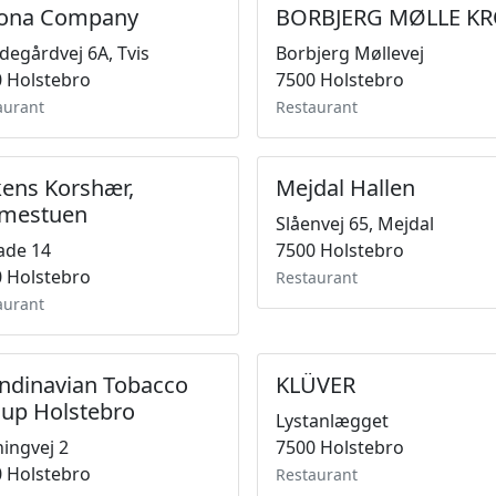
tona Company
BORBJERG MØLLE K
egårdvej 6A, Tvis
Borbjerg Møllevej
 Holstebro
7500 Holstebro
aurant
Restaurant
kens Korshær,
Mejdal Hallen
mestuen
Slåenvej 65, Mejdal
ade 14
7500 Holstebro
 Holstebro
Restaurant
aurant
ndinavian Tobacco
KLÜVER
up Holstebro
Lystanlægget
ingvej 2
7500 Holstebro
 Holstebro
Restaurant