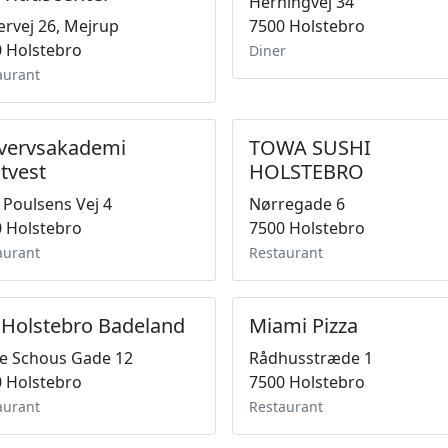
Herningvej 34
ærvej 26, Mejrup
7500 Holstebro
 Holstebro
Diner
aurant
vervsakademi
TOWA SUSHI
tvest
HOLSTEBRO
 Poulsens Vej 4
Nørregade 6
 Holstebro
7500 Holstebro
aurant
Restaurant
 Holstebro Badeland
Miami Pizza
e Schous Gade 12
Rådhusstræde 1
 Holstebro
7500 Holstebro
aurant
Restaurant