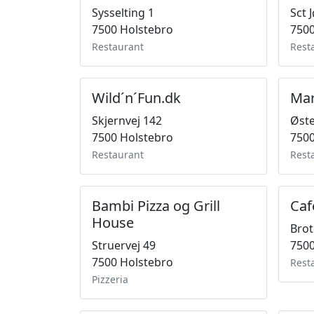
Sysselting 1
Sct 
7500 Holstebro
7500
Restaurant
Rest
Wild´n´Fun.dk
Ma
Skjernvej 142
Øst
7500 Holstebro
7500
Restaurant
Rest
Bambi Pizza og Grill
Caf
House
Brot
Struervej 49
7500
7500 Holstebro
Rest
Pizzeria