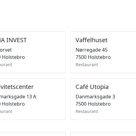
A INVEST
Vaffelhuset
orvet
Nørregade 45
 Holstebro
7500 Holstebro
aurant
Restaurant
ivitetscenter
Café Utopia
marksgade 13 A
Danmarksgade 3
 Holstebro
7500 Holstebro
aurant
Restaurant