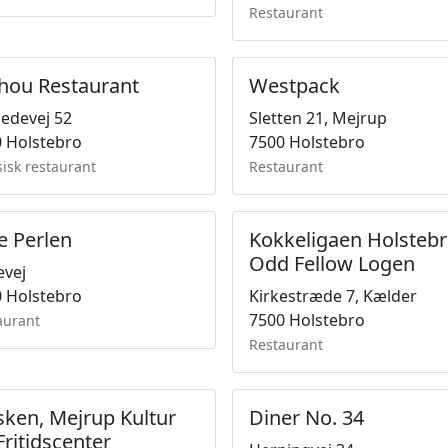
Restaurant
hou Restaurant
Westpack
edevej 52
Sletten 21, Mejrup
 Holstebro
7500 Holstebro
sisk restaurant
Restaurant
e Perlen
Kokkeligaen Holsteb
Odd Fellow Logen
evej
 Holstebro
Kirkestræde 7, Kælder
7500 Holstebro
aurant
Restaurant
sken, Mejrup Kultur
Diner No. 34
Fritidscenter