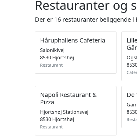
Restauranter og s
Der er 16 restauranter beliggende i 
Håruphallens Cafeteria
Lil
Går
Salonikivej
8530 Hjortshøj
Ogst
8530
Restaurant
Cate
Napoli Restaurant &
De f
Pizza
Gamm
Hjortshøj Stationsvej
8530
8530 Hjortshøj
Rest
Restaurant