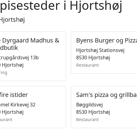
pisesteder i Hjortshøj
Hjortshøj
le Dyrgaard Madhus &
Byens Burger og Pizz
dbutik
Hjortshøj Stationsvej
rupgårdsvej 13b
8530 Hjortshøj
 Hjortshøj
Restaurant
ring
ire istider
Sam's pizza og grillba
el Kirkevej 32
Bøggildsvej
 Hjortshøj
8530 Hjortshøj
aurant
Restaurant