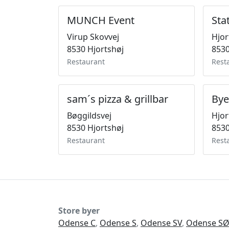
MUNCH Event
Sta
Virup Skovvej
Hjor
8530 Hjortshøj
8530
Restaurant
Rest
sam´s pizza & grillbar
Bye
Bøggildsvej
Hjor
8530 Hjortshøj
8530
Restaurant
Rest
Store byer
Odense C
,
Odense S
,
Odense SV
,
Odense S