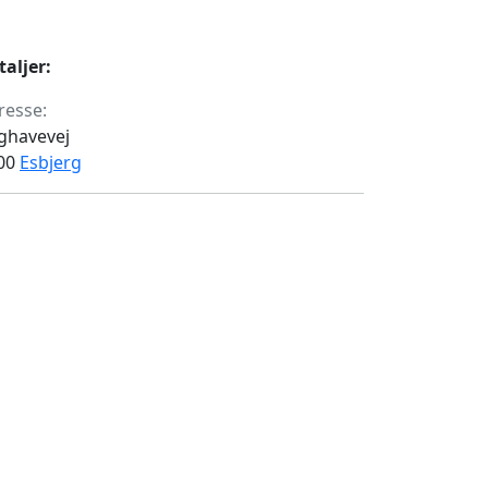
taljer:
resse:
ghavevej
00
Esbjerg