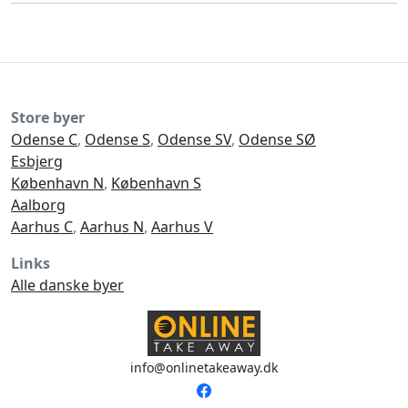
Store byer
Odense C
,
Odense S
,
Odense SV
,
Odense SØ
Esbjerg
København N
,
København S
Aalborg
Aarhus C
,
Aarhus N
,
Aarhus V
Links
Alle danske byer
info@onlinetakeaway.dk